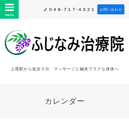
０４８-７１７-４３２１
お問い合わせ
menu
上尾駅から徒歩５分 マッサージと鍼灸でラクな身体へ
カレンダー