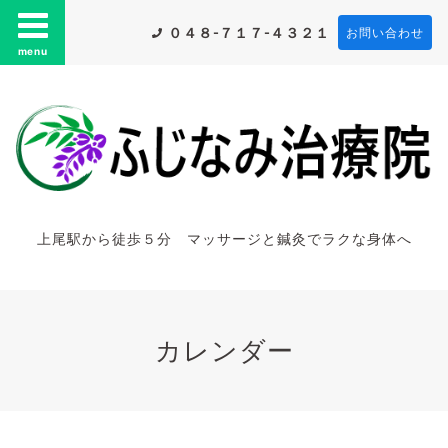
０４８-７１７-４３２１
お問い合わせ
menu
上尾駅から徒歩５分 マッサージと鍼灸でラクな身体へ
カレンダー