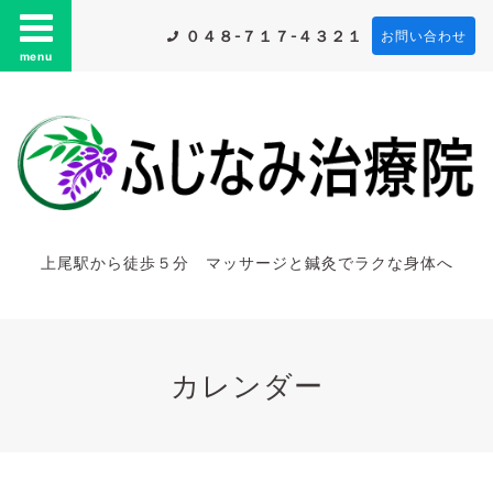
０４８-７１７-４３２１
お問い合わせ
menu
上尾駅から徒歩５分 マッサージと鍼灸でラクな身体へ
カレンダー