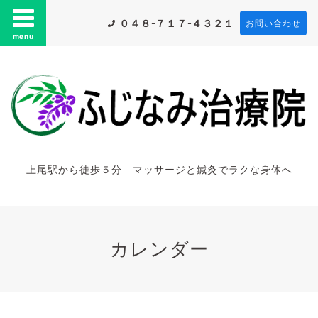
０４８-７１７-４３２１
お問い合わせ
menu
上尾駅から徒歩５分 マッサージと鍼灸でラクな身体へ
カレンダー