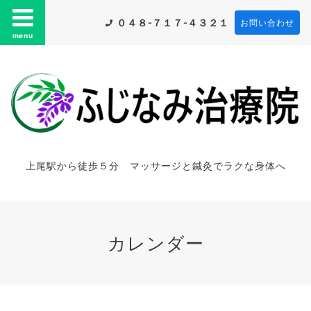
０４８-７１７-４３２１
お問い合わせ
menu
上尾駅から徒歩５分 マッサージと鍼灸でラクな身体へ
カレンダー