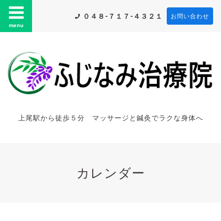
０４８-７１７-４３２１
お問い合わせ
menu
上尾駅から徒歩５分 マッサージと鍼灸でラクな身体へ
カレンダー