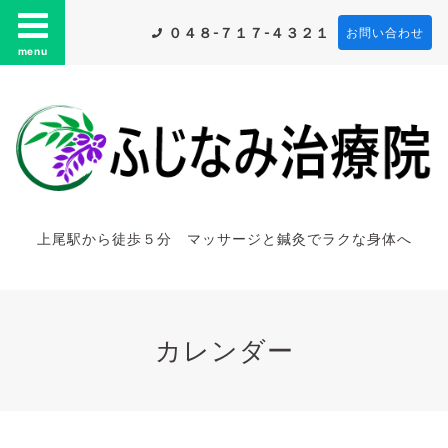
０４８-７１７-４３２１
お問い合わせ
menu
上尾駅から徒歩５分 マッサージと鍼灸でラクな身体へ
カレンダー